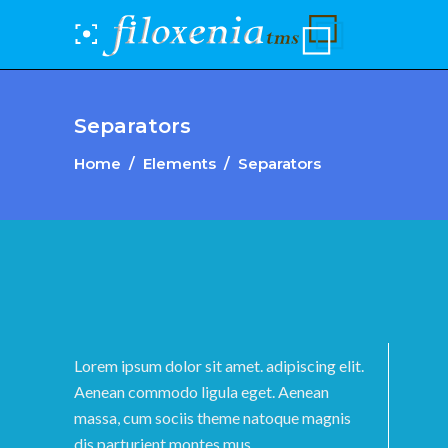
Separators
Home
/
Elements
/
Separators
Lorem ipsum dolor sit amet. adipiscing elit.
Aenean commodo ligula eget. Aenean
massa, cum sociis theme natoque magnis
dis parturient montes mus.